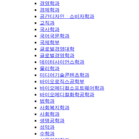
경영학과
경제학과
공간디자인ㆍ소비자학과
교직과
국사학과
국어국문학과
국제학부
글로벌경영대학
글로벌경영학과
데이터사이언스학과
물리학과
미디어기술콘텐츠학과
바이오로직스공학부
바이오메디컬소프트웨어학과
바이오메디컬화학공학과
법학과
사회복지학과
사회학과
생명공학과
성악과
수학과