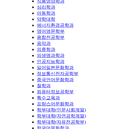
식품영양학과
심리학과
아동학과
약학대학
에너지환경공학과
영어영문학부
융합전공학부
음악과
의류학과
의생명과학과
인공지능학과
일어일본문화학과
정보통신전자공학부
중국언어문화학과
철학과
컴퓨터정보공학부
특수교육과
프랑스어문화학과
학부대학(인문사회계열)
학부대학(자연공학계열)
학부대학(자유전공학부)
한국어문화학과