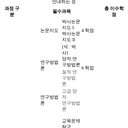
안내하는 표
과정 구
총 이수학
필수과목
분
점
박사논문
지도 I
논문지도
4 학점
박사논문
지도 II
[석
박
·
사]
양적 연
연구방법
구방법론
6 학점
론
질적 연
구방법
론
고급 양
연구방법
적
론
연구방법
론
교육문제
탐구