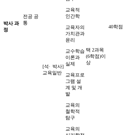
교육적
인간학
전공 공
통
박사 과
40학점
교육자의
정
가치관과
윤리
택 2과목
교수학습
(6학점)이
이론과
상
실제
[석
박사]
·
교육일반
교육프로
그램 설
계 및 개
발
교육의
철학적
탐구
교육의