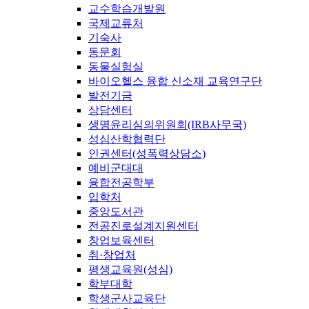
교수학습개발원
국제교류처
기숙사
동문회
동물실험실
바이오헬스 융합 신소재 교육연구단
발전기금
상담센터
생명윤리심의위원회(IRB사무국)
성심산학협력단
인권센터(성폭력상담소)
예비군대대
융합전공학부
입학처
중앙도서관
전공진로설계지원센터
창업보육센터
취·창업처
평생교육원(성심)
학부대학
학생군사교육단