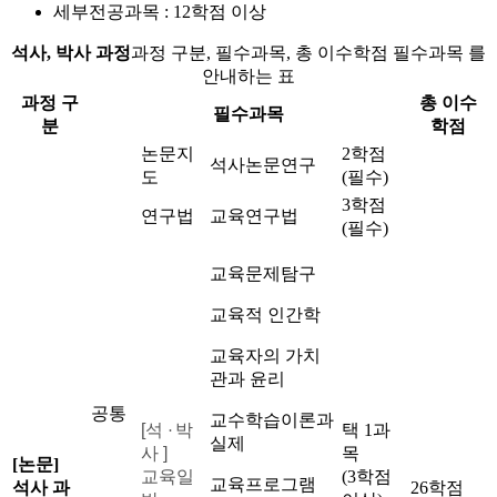
세부전공과목 : 12학점 이상
석사, 박사 과정
과정 구분, 필수과목, 총 이수학점 필수과목 를
안내하는 표
과정 구
총 이수
필수과목
분
학점
논문지
2학점
석사논문연구
도
(필수)
3학점
연구법
교육연구법
(필수)
교육문제탐구
교육적 인간학
교육자의 가치
관과 윤리
공통
교수학습이론과
[석
박
택 1과
·
실제
사 ]
목
[논문]
교육일
(3학점
교육프로그램
석사 과
26학점