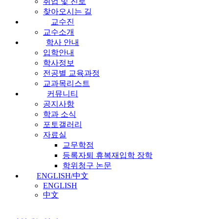
취업 및 진로
찾아오시는 길
교수진
교수소개
학사 안내
입학안내
학사정보
전공별 교육과정
교과목리스트
커뮤니티
공지사항
학과 소식
포토갤러리
자료실
교무학점
등록자퇴 휴복재입학 장학
학위청구 논문
ENGLISH/中文
ENGLISH
中文