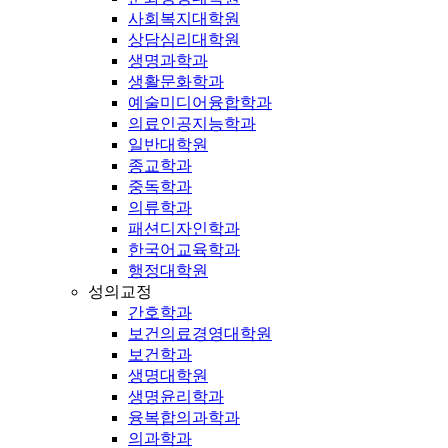
사회복지대학원
상담심리대학원
생명과학과
생활문화학과
예술미디어융합학과
의료인공지능학과
일반대학원
종교학과
중독학과
의류학과
패션디자인학과
한국어교육학과
행정대학원
성의교정
간호학과
보건의료경영대학원
보건학과
생명대학원
생명윤리학과
융복합의과학과
의과학과