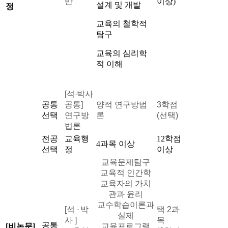
반
이상)
설계 및 개발
정
교육의 철학적
탐구
교육의 심리학
적 이해
[석
박사
·
공통
공통]
양적 연구방법
3학점
선택
연구방
론
(선택)
법론
전공
교육행
12학점
4과목 이상
선택
정
이상
교육문제탐구
교육적 인간학
교육자의 가치
관과 윤리
교수학습이론과
[석
박
택 2과
·
실제
사 ]
목
공통
[비논문]
교육프로그램