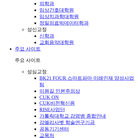
의학과
임상간호대학원
임상치과학대학원
정밀의료빅데이터학과
성신교정
신학과
교회음악대학원
주요 사이트
주요 사이트
성심교정
BK21 FOUR 스마트파마 미래인재 양성사업
팀
이원길 인본주의상
CUK ON
CUK비전혁신원
RISE사업단
가톨릭대학교 감염병 종합안내
강엘리사벳 학술연구기금
공동기기센터
교목처