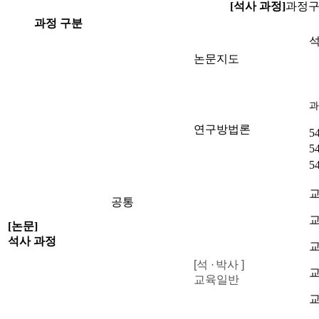
[석사 과정]
과정구
과정 구분
논문지도
과
연구방법론
5
5
5
공통
[논문]
석사 과정
교
[석
박사 ]
·
교육일반
교