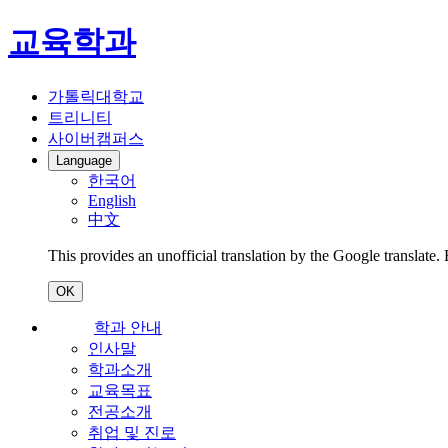
교육학과
가톨릭대학교
트리니티
사이버캠퍼스
Language
한국어
English
中文
This provides an unofficial translation by the Google translate.
OK
학과 안내
인사말
학과소개
교육목표
전공소개
취업 및 진로