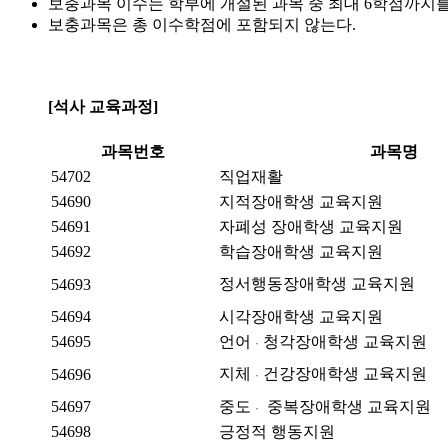
보충과목 이수는 학부에 개설된 과목 중 최대 6학점까지를
보충과목은 총 이수학점에 포함되지 않는다.
[석사 교육과정]
과목번호
과목명
54702
직업재활
54690
지적장애학생 교육지원
54691
자폐성 장애학생 교육지원
54692
학습장애학생 교육지원
정서행동장애학생 교육지원
54693
54694
시각장애학생 교육지원
54695
언어
청각장애학생 교육지원
·
지체
건강장애학생 교육지원
54696
·
54697
중도
중복장애학생 교육지원
·
54698
긍정적 행동지원