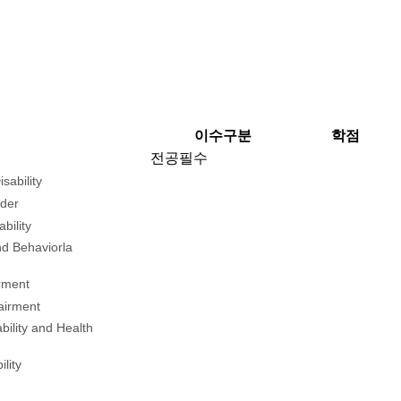
이수구분
학점
전공필수
sability
rder
bility
nd Behaviorla
irment
airment
bility and Health
lity