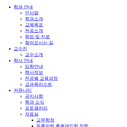
학과 안내
인사말
학과소개
교육목표
전공소개
취업 및 진로
찾아오시는 길
교수진
교수소개
학사 안내
입학안내
학사정보
전공별 교육과정
교과목리스트
커뮤니티
공지사항
학과 소식
포토갤러리
자료실
교무학점
등록자퇴 휴복재입학 장학