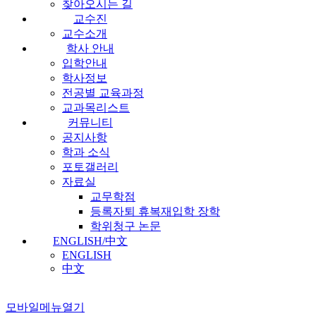
찾아오시는 길
교수진
교수소개
학사 안내
입학안내
학사정보
전공별 교육과정
교과목리스트
커뮤니티
공지사항
학과 소식
포토갤러리
자료실
교무학점
등록자퇴 휴복재입학 장학
학위청구 논문
ENGLISH/中文
ENGLISH
中文
모바일메뉴열기