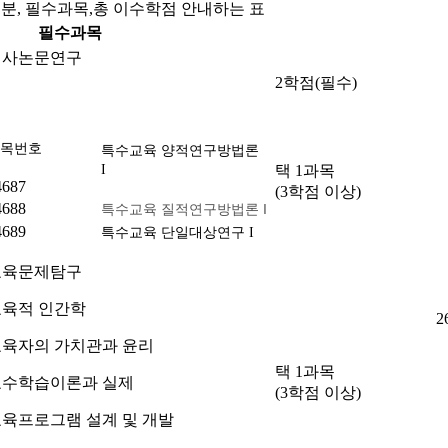
분, 필수과목,총 이수학점 안내하는 표
필수과목
석사논문연구
2학점(필수)
목번호
특수교육 양적연구방법론
I
택 1과목
4687
(3학점 이상)
4688
특수교육 질적연구방법론 I
4689
특수교육 단일대상연구 I
교육문제탐구
교육적 인간학
2
육자의 가치관과 윤리
택 1과목
교수학습이론과 실제
(3학점 이상)
육프로그램 설계 및 개발