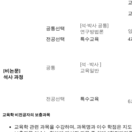
교
교
[석
박사 공통]
·
공통선택
연구방법론
전공선택
특수교육
4
[석
박사 ]
·
공통
교육일반
[비논문]
석사 과정
전공선택
특수교육
6
교육학 비전공자의 보충과목
교육학 관련 과목을 수강하며, 과목명과 이수 학점은 지도