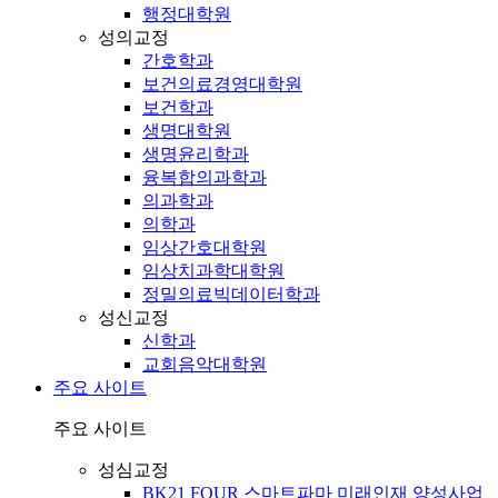
행정대학원
성의교정
간호학과
보건의료경영대학원
보건학과
생명대학원
생명윤리학과
융복합의과학과
의과학과
의학과
임상간호대학원
임상치과학대학원
정밀의료빅데이터학과
성신교정
신학과
교회음악대학원
주요 사이트
주요 사이트
성심교정
BK21 FOUR 스마트파마 미래인재 양성사업