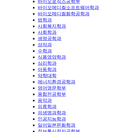
바이오로직스공학부
바이오메디컬소프트웨어학과
바이오메디컬화학공학과
법학과
사회복지학과
사회학과
생명공학과
성악과
수학과
식품영양학과
심리학과
아동학과
약학대학
에너지환경공학과
영어영문학부
융합전공학부
음악과
의류학과
의생명과학과
인공지능학과
일어일본문화학과
정보통신전자공학부